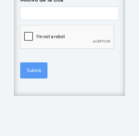
C
A
P
T
C
H
A