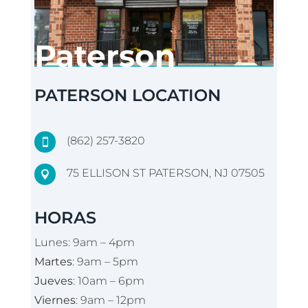
Paterson
PATERSON LOCATION
(862) 257-3820

75 ELLISON ST PATERSON, NJ 07505

HORAS
Lunes: 9am – 4pm
Martes
: 9am – 5pm
Jueves
: 10am – 6pm
Viernes
: 9am – 12pm