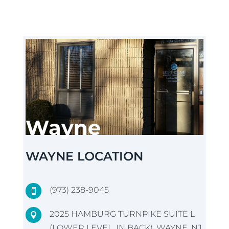
Wayne
WAYNE LOCATION
(973) 238-9045

2025 HAMBURG TURNPIKE SUITE L

(LOWER LEVEL, IN BACK), WAYNE, NJ