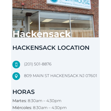
Hackensack
HACKENSACK LOCATION
(201) 501-8876

809 MAIN ST HACKENSACK NJ 07601

HORAS
Martes
: 8:30am – 4:30pm
Miércoles
: 8:30am – 4:30pm